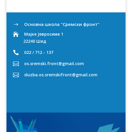
Oсновна школа "Сремски фронт"
$

Мајке Јевросиме 1
22240 Шид

022 / 712 - 137

os.sremski.front@gmail.com

sluzba.os.sremskifront@gmail.com