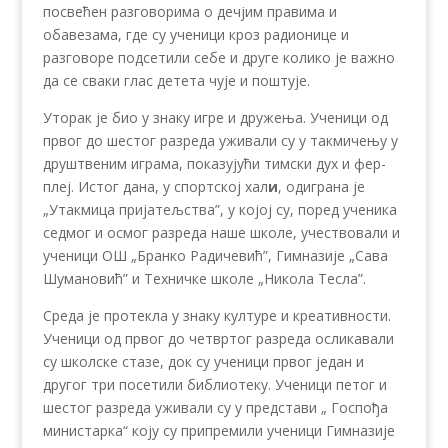
посвећен разговорима о дечјим правима и
обавезама, где су ученици кроз радионице и
разговоре подсетили себе и друге колико је важно
да се сваки глас детета чује и поштује.
Уторак је био у знаку игре и дружења. Ученици од
првог до шестог разреда уживали су у такмичењу у
друштвеним играма, показујући тимски дух и фер-
плеј. Истог дана, у спортској хал
и
, одиграна је
„Утакмица пријатељства”, у којој су, поред ученика
седмог и осмог разреда наше школе, учествовали и
ученици ОШ „Бранко Радичевић”, Гимназије „Сава
Шумановић” и Техничке школе „Никола Тесла”.
Среда је протекла у знаку културе и креативности.
Ученици од првог до четвртог разреда осликавали
су школске стазе, док су ученици првог један и
другог три посетили библиотеку. Ученици петог и
шестог разреда уживали су у представи „ Госпођа
министарка“ коју су припремили ученици Гимназије