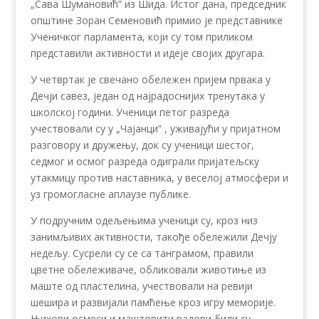
„Сава Шумановић” из Шида. Истог дана, председник
општине Зоран Семеновић примио је представнике
Ученичког парламента, који су том приликом
представили активности и идеје својих другара.
У четвртак је свечано обележен пријем првака у
Дечји савез, један од најрадоснијих тренутака у
школској години. Ученици петог разреда
учествовали су у „Чајанци” , уживајући у пријатном
разговору и дружењу, док су ученици шестог,
седмог и осмог разреда одиграли пријатељску
утакмицу против наставника, у веселој атмосфери и
уз громогласне аплаузе публике.
У подручним одељењима ученици су, кроз низ
занимљивих активности, такође обележили Дечју
недељу. Сусрели су се са танграмом, правили
цветне обележиваче, обликовали животиње из
маште од пластелина, учествовали на ревији
шешира и развијали памћење кроз игру меморије.
Њихови осмеси и маштовити радови били су