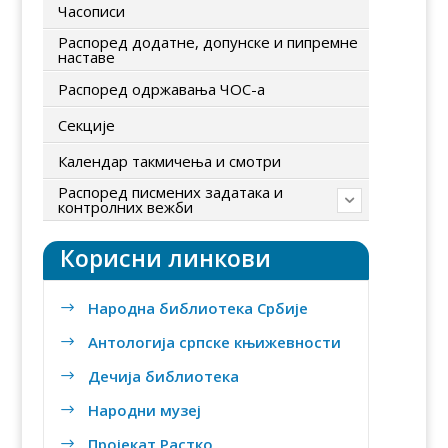
Часописи
Распоред додатне, допунске и пипремне
наставе
Распоред одржавања ЧОС-а
Секције
Календар такмичења и смотри
Распоред писмених задатака и
контролних вежби
Корисни линкови
Народна библиотека Србије
$
Антологија српске књижевности
$
Дечија библиотека
$
Народни музеј
$
Пројекат Растко
$