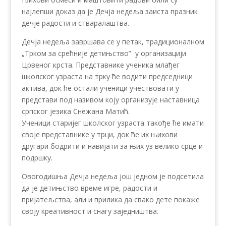
најлепши доказ да је Дечја недеља заиста празник
дечје радости и стваралаштва.
Дечја недеља завршава се у петак, традиционалном
„Трком за срећније детињство” у организацији
Црвеног крста. Представнике ученика млађег
школског узраста на трку ће водити председници
актива, док ће остали ученици учествовати у
представи под називом коју организује наставница
српског језика Снежана Матић.
Ученици старијег школског узраста такође ће имати
своје представнике у трци, док ће их њихови
другари бодрити и навијати за њих уз велико срце и
подршку.
Овогодишња Дечја недеља још једном је подсетила
да је детињство време игре, радости и
пријатељства, али и прилика да свако дете покаже
своју креативност и снагу заједништва.