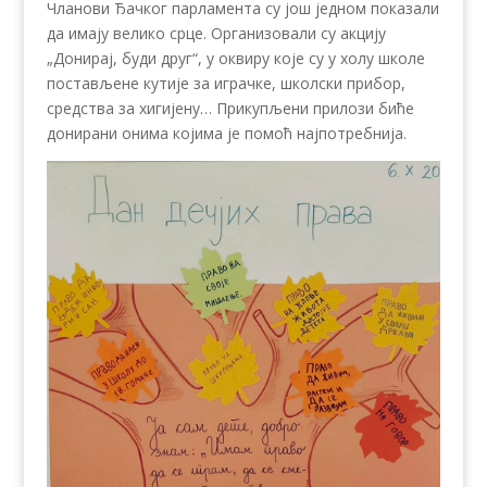
Чланови Ђачког парламента су још једном показали
да имају велико срце. Организовали су акцију
„Донирај, буди друг“, у оквиру које су у холу школе
постављене кутије за играчке, школски прибор,
средства за хигијену… Прикупљени прилози биће
донирани онима којима је помоћ најпотребнија.