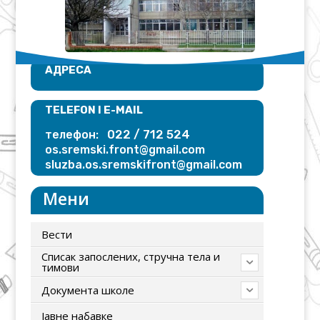
АДРЕСА
TELEFON I E-MAIL
022 / 712 524
телефон:
os.sremski.front@gmail.com
sluzba.os.sremskifront@gmail.com
Мени
Вести
Списак запослених, стручна тела и
тимови
Документа школе
Јавне набавке