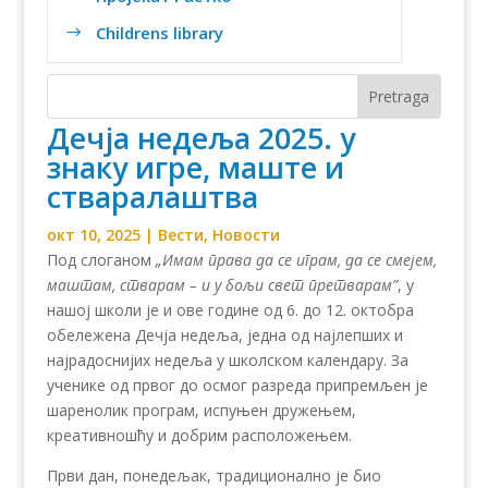
Childrens library
$
Дечја недеља 2025. у
знаку игре, маште и
стваралаштва
окт 10, 2025
|
Вести
,
Новости
Под слоганом
„Имам права да се играм, да се смејем,
маштам, стварам – и у бољи свет претварам”
, у
нашој школи је и ове године од 6. до 12. октобра
обележена Дечја недеља, једна од најлепших и
најрадоснијих недеља у школском календару. За
ученике од првог до осмог разреда припремљен је
шаренолик програм, испуњен дружењем,
креативношћу и добрим расположењем.
Први дан, понедељак, традиционално је био