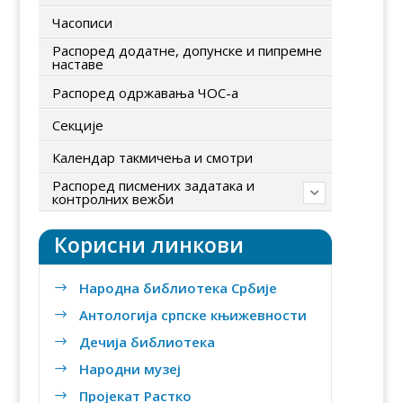
Часописи
Распоред додатне, допунске и пипремне
наставе
Распоред одржавања ЧОС-а
Секције
Календар такмичења и смотри
Распоред писмених задатака и
контролних вежби
Корисни линкови
Народна библиотека Србије
$
Антологија српске књижевности
$
Дечија библиотека
$
Народни музеј
$
Пројекат Растко
$