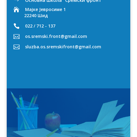
$

Мајке Јевросиме 1
22240 Шид

022 / 712 - 137

os.sremski.front@gmail.com

sluzba.os.sremskifront@gmail.com