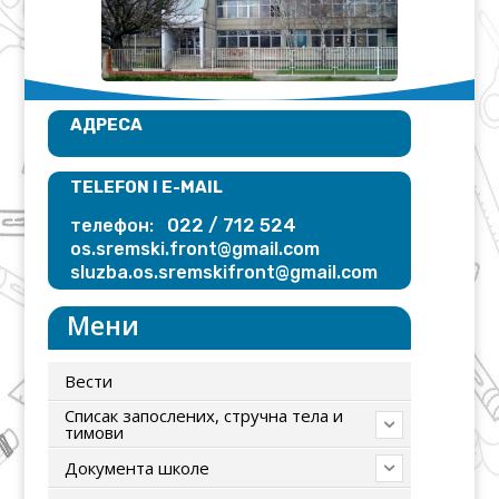
АДРЕСА
TELEFON I E-MAIL
022 / 712 524
телефон:
os.sremski.front@gmail.com
sluzba.os.sremskifront@gmail.com
Мени
Вести
Списак запослених, стручна тела и
тимови
Документа школе