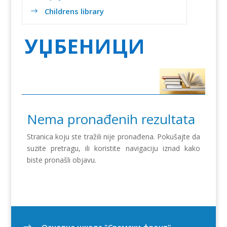
Childrens library
$
УЏБЕНИЦИ
Nema pronađenih rezultata
Stranica koju ste tražili nije pronađena. Pokušajte da
suzite pretragu, ili koristite navigaciju iznad kako
biste pronašli objavu.
Oсновна школа "Сремски фронт"