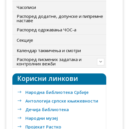
Часописи
Распоред додатне, допунске и пипремне
наставе
Распоред одржавања ЧОС-а
Секције
Календар такмичења и смотри
Распоред писмених задатака и
контролних вежби
Корисни линкови
Народна библиотека Србије
$
Антологија српске књижевности
$
Дечија библиотека
$
Народни музеј
$
Пројекат Растко
$