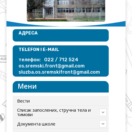
АДРЕСА
TELEFON I E-MAIL
022 / 712 524
телефон:
os.sremski.front@gmail.com
sluzba.os.sremskifront@gmail.com
Мени
Вести
Списак запослених, стручна тела и
тимови
Документа школе