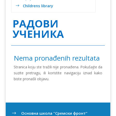
Childrens library
$
РАДОВИ
УЧЕНИКА
Nema pronađenih rezultata
Stranica koju ste tražili nije pronađena. Pokušajte da
suzite pretragu, ili koristite navigaciju iznad kako
biste pronašli objavu.
Oсновна школа "Сремски фронт"
$