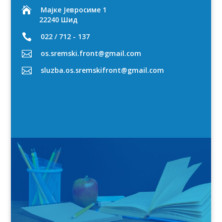

Мајке Јевросиме 1
22240 Шид

022 / 712 - 137

os.sremski.front@gmail.com

sluzba.os.sremskifront@gmail.com